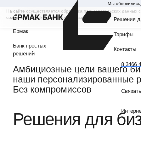
Мы обновились, 
На сайте осуществляется обработка пользовательских данных с
сохранение Cookie в настройках своего браузера.
Решения д
Ермак
Тарифы
Банк простых
Контакты
решений
Play
8 3466 
Амбициозные цели вашего б
наши персонализированные 
Без компромиссов
Связать
Интерне
Решения для би