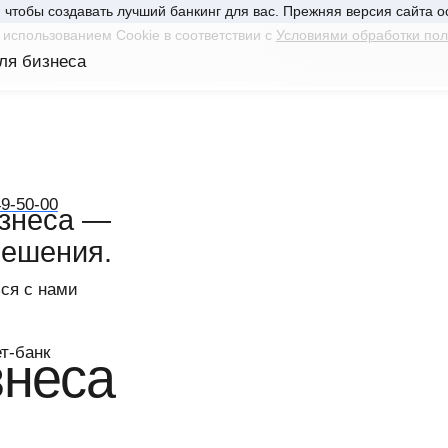
чтобы создавать лучший банкинг для вас. Прежняя версия сайта ос
 использованием Cookie в соответствии с
Условиями обработки пол
ля бизнеса
8 3466 49-50-00
49-50-00
изнеса —
решения.
ся с нами
Связаться с нами
Интернет-банк
т-банк
знеса